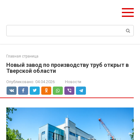
Перейти
Формула Стройки
к
Проектная точность, вечный результат
контенту
Поиск:
Главная страница
Новый завод по производству труб открыт в
Тверской области
Опубликовано:
04.04.2026
Новости