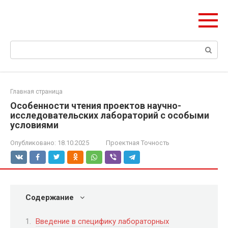
Перейти
Формула Стройки
к
Проектная точность, вечный результат
контенту
Поиск:
Главная страница
Особенности чтения проектов научно-
исследовательских лабораторий с особыми
условиями
Опубликовано:
18.10.2025
Проектная Точность
Содержание
Введение в специфику лабораторных