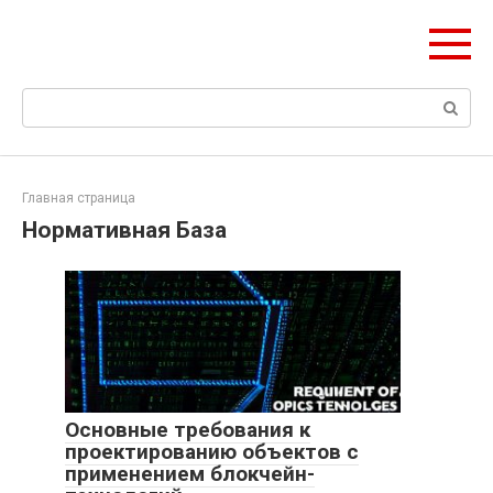
Перейти
Формула Стройки
к
Проектная точность, вечный результат
контенту
Поиск:
Главная страница
Нормативная База
Основные требования к
проектированию объектов с
применением блокчейн-