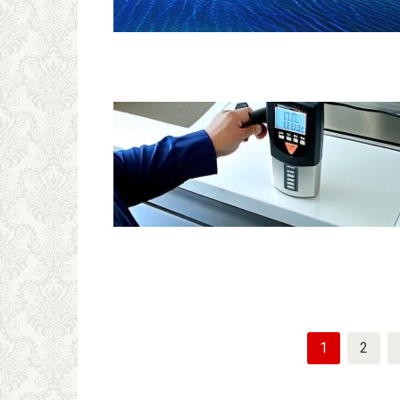
Пагинация
1
2
записей