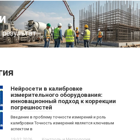
и
 результат
гия
Нейросети в калибровке
измерительного оборудования:
инновационный подход к коррекции
погрешностей
Введение в проблему точности измерений и роль
калибровки Точность измерений является ключевым
аспектом в
19.02.2026
Контроль и Метрология