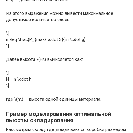
Из этого выражения можно вывести максимальное
допустимое количество слоев:
\[
n \leq \frac{P_{max} \cdot S}{m \cdot g}
\]
Далее высота \(H\) вычисляется как:
\[
H = n \cdot h
\]
где \(h\) — высота одной единицы материала.
Пример моделирования оптимальной
высоты складирования
Рассмотрим склад, где укладываются коробки размером