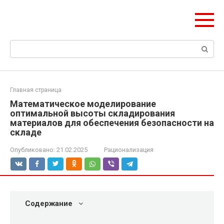
Перейти
Формула Стройки
к
Проектная точность, вечный результат
контенту
Поиск:
Главная страница
Математическое моделирование
оптимальной высоты складирования
материалов для обеспечения безопасности на
складе
Опубликовано:
21.02.2025
Рационализация
Содержание