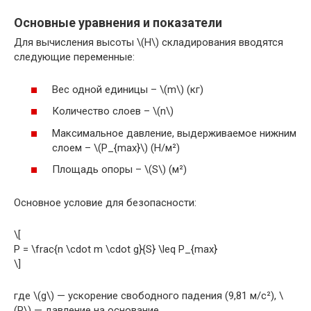
Основные уравнения и показатели
Для вычисления высоты \(H\) складирования вводятся
следующие переменные:
Вес одной единицы – \(m\) (кг)
Количество слоев – \(n\)
Максимальное давление, выдерживаемое нижним
слоем – \(P_{max}\) (Н/м²)
Площадь опоры – \(S\) (м²)
Основное условие для безопасности:
\[
P = \frac{n \cdot m \cdot g}{S} \leq P_{max}
\]
где \(g\) — ускорение свободного падения (9,81 м/с²), \
(P\) — давление на основание.