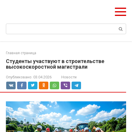
Перейти
Формула Стройки
к
Проектная точность, вечный результат
контенту
Поиск:
Главная страница
Студенты участвуют в строительстве
высокоскоростной магистрали
Опубликовано:
03.04.2026
Новости