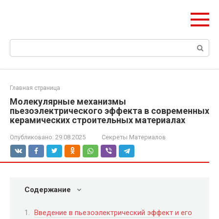
Перейти
Формула Стройки
к
Проектная точность, вечный результат
контенту
Поиск:
Главная страница
Молекулярные механизмы
пьезоэлектрического эффекта в современных
керамических строительных материалах
Опубликовано:
29.08.2025
Секреты Материалов
Содержание
Введение в пьезоэлектрический эффект и его