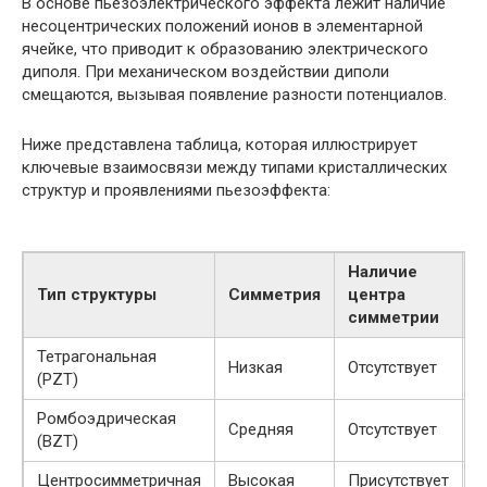
В основе пьезоэлектрического эффекта лежит наличие
несоцентрических положений ионов в элементарной
ячейке, что приводит к образованию электрического
диполя. При механическом воздействии диполи
смещаются, вызывая появление разности потенциалов.
Ниже представлена таблица, которая иллюстрирует
ключевые взаимосвязи между типами кристаллических
структур и проявлениями пьезоэффекта:
Наличие
В
Тип структуры
Симметрия
центра
п
симметрии
Тетрагональная
Низкая
Отсутствует
В
(PZT)
Ромбоэдрическая
Средняя
Отсутствует
С
(BZT)
Центросимметричная
Высокая
Присутствует
О