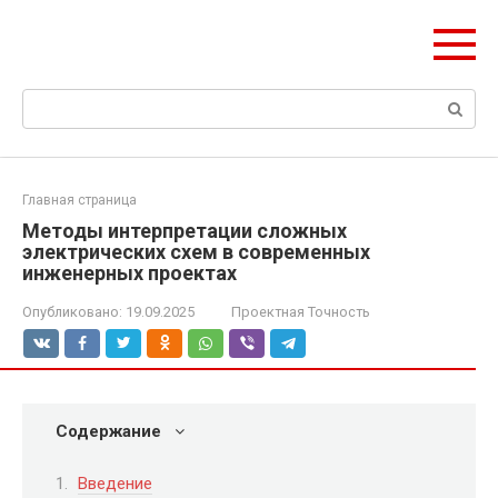
Перейти
Формула Стройки
к
Проектная точность, вечный результат
контенту
Поиск:
Главная страница
Методы интерпретации сложных
электрических схем в современных
инженерных проектах
Опубликовано:
19.09.2025
Проектная Точность
Содержание
Введение