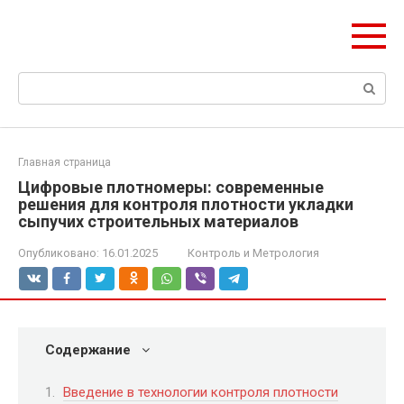
Перейти
Формула Стройки
к
Проектная точность, вечный результат
контенту
Поиск:
Главная страница
Цифровые плотномеры: современные
решения для контроля плотности укладки
сыпучих строительных материалов
Опубликовано:
16.01.2025
Контроль и Метрология
Содержание
Введение в технологии контроля плотности