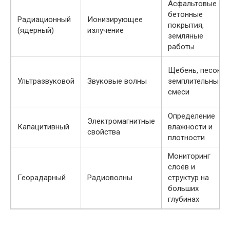
Асфальтовые и
бетонные
Радиационный
Ионизирующее
покрытия,
(ядерный)
излучение
земляные
работы
Щебень, песок,
Ультразвуковой
Звуковые волны
земплительные
смеси
Определение
Электромагнитные
Капацитивный
влажности и
свойства
плотности
Мониторинг
слоёв и
Георадарный
Радиоволны
структур на
больших
глубинах