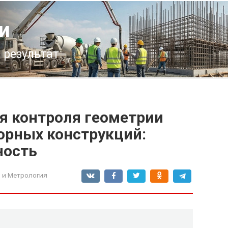
и
 результат
я контроля геометрии
орных конструкций:
ность
 и Метрология