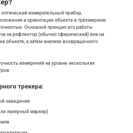
кер?
 оптический измерительный прибор,
оложения и ориентации объекта в трёхмерном
точностью. Основной принцип его работы
уча на рефлектор (обычно сферический) или на
а объекте, а затем анализе возвращённого
очность измерений на уровне нескольких
тров.
ного трекера:
ой наведения
или лазерный маркер)
нала
изуализации