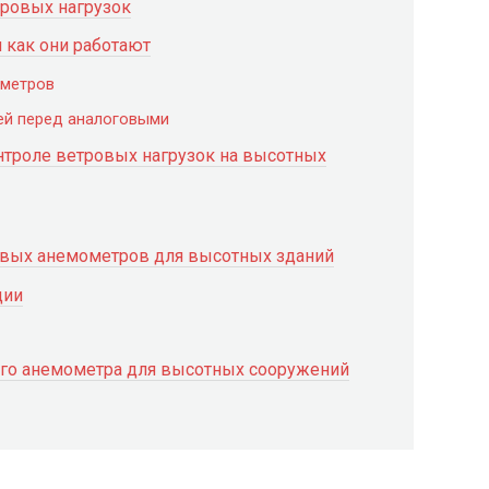
тровых нагрузок
 как они работают
ометров
й перед аналоговыми
троле ветровых нагрузок на высотных
овых анемометров для высотных зданий
ции
го анемометра для высотных сооружений