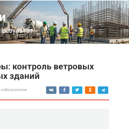
и
 результат
ы: контроль ветровых
ых зданий
 и Метрология