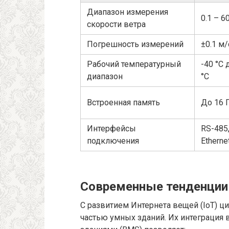
Диапазон измерения
0.1 – 6
скорости ветра
Погрешность измерений
±0.1 м/
Рабочий температурный
-40 °C 
диапазон
°C
Встроенная память
До 16 
Интерфейсы
RS-485,
подключения
Etherne
Современные тенденции 
С развитием Интернета вещей (IoT) 
частью умных зданий. Их интеграция 