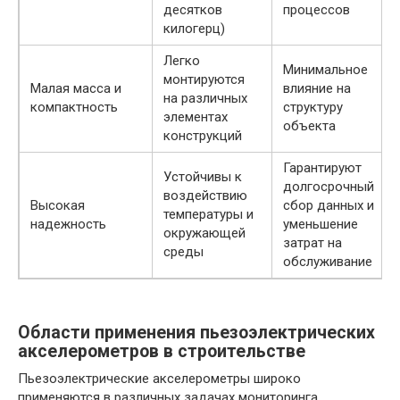
десятков
процессов
килогерц)
Легко
Минимальное
монтируются
Малая масса и
влияние на
на различных
компактность
структуру
элементах
объекта
конструкций
Гарантируют
Устойчивы к
долгосрочный
воздействию
Высокая
сбор данных и
температуры и
надежность
уменьшение
окружающей
затрат на
среды
обслуживание
Области применения пьезоэлектрических
акселерометров в строительстве
Пьезоэлектрические акселерометры широко
применяются в различных задачах мониторинга