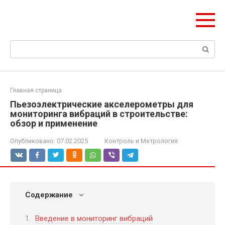
Перейти
Формула Стройки
к
Проектная точность, вечный результат
контенту
Поиск:
Главная страница
Пьезоэлектрические акселерометры для
мониторинга вибраций в строительстве:
обзор и применение
Опубликовано:
07.02.2025
Контроль и Метрология
Содержание
Введение в мониторинг вибраций