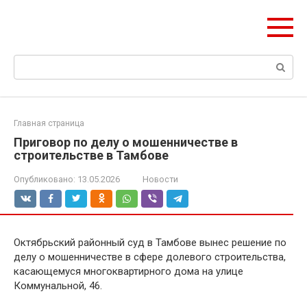
Перейти
Формула Стройки
к
Проектная точность, вечный результат
контенту
Поиск:
Главная страница
Приговор по делу о мошенничестве в
строительстве в Тамбове
Опубликовано:
13.05.2026
Новости
Октябрьский районный суд в Тамбове вынес решение по
делу о мошенничестве в сфере долевого строительства,
касающемуся многоквартирного дома на улице
Коммунальной, 46.