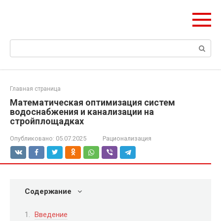
Перейти
Формула Стройки
к
Проектная точность, вечный результат
контенту
Поиск:
Главная страница
Математическая оптимизация систем
водоснабжения и канализации на
стройплощадках
Опубликовано:
05.07.2025
Рационализация
Содержание
Введение