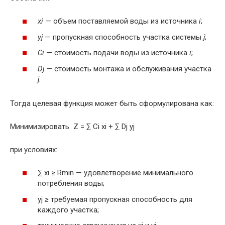
xi
— объем поставляемой воды из источника
i
;
yj
— пропускная способность участка системы
j
;
Ci
— стоимость подачи воды из источника
i
;
Dj
— стоимость монтажа и обслуживания участка
j
.
Тогда целевая функция может быть сформулирована как:
Минимизировать Z = ∑ Ci xi + ∑ Dj yj
при условиях:
∑ xi ≥ Rmin — удовлетворение минимального
потребления воды;
yj ≥ требуемая пропускная способность для
каждого участка;