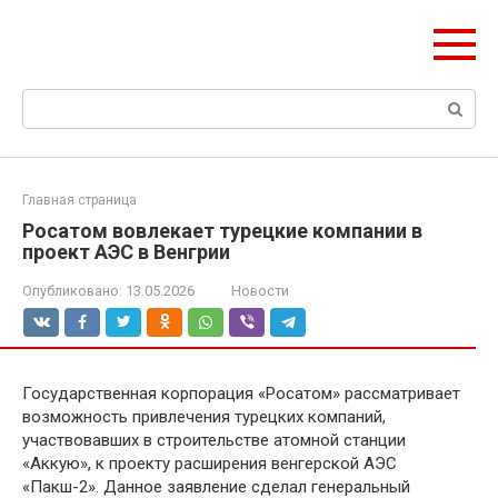
Перейти
Формула Стройки
к
Проектная точность, вечный результат
контенту
Поиск:
Главная страница
Росатом вовлекает турецкие компании в
проект АЭС в Венгрии
Опубликовано:
13.05.2026
Новости
Государственная корпорация «Росатом» рассматривает
возможность привлечения турецких компаний,
участвовавших в строительстве атомной станции
«Аккую», к проекту расширения венгерской АЭС
«Пакш-2». Данное заявление сделал генеральный