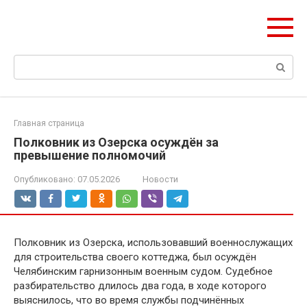
Перейти
Формула Стройки
к
Проектная точность, вечный результат
контенту
Поиск:
Главная страница
Полковник из Озерска осуждён за
превышение полномочий
Опубликовано:
07.05.2026
Новости
Полковник из Озерска, использовавший военнослужащих
для строительства своего коттеджа, был осуждён
Челябинским гарнизонным военным судом. Судебное
разбирательство длилось два года, в ходе которого
выяснилось, что во время службы подчинённых