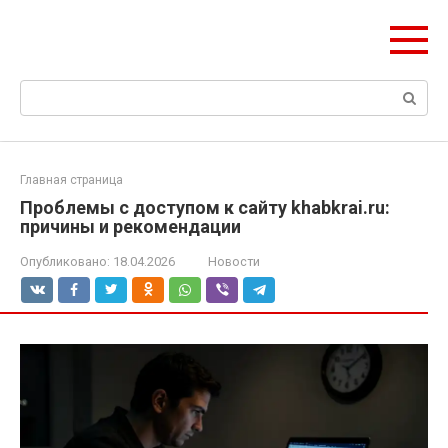
Перейти
Формула Стройки
к
Проектная точность, вечный результат
контенту
Поиск:
Главная страница
Проблемы с доступом к сайту khabkrai.ru:
причины и рекомендации
Опубликовано:
18.04.2026
Новости