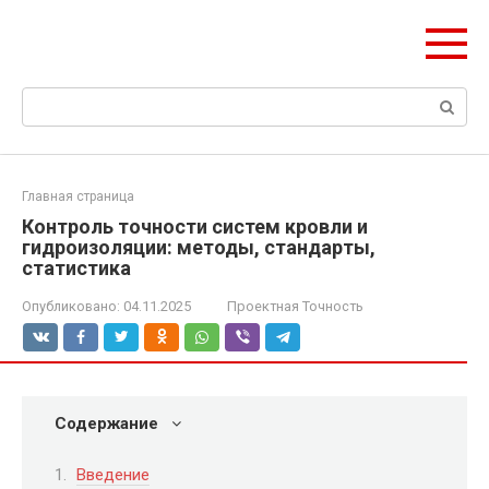
Перейти
Формула Стройки
к
Проектная точность, вечный результат
контенту
Поиск:
Главная страница
Контроль точности систем кровли и
гидроизоляции: методы, стандарты,
статистика
Опубликовано:
04.11.2025
Проектная Точность
Содержание
Введение