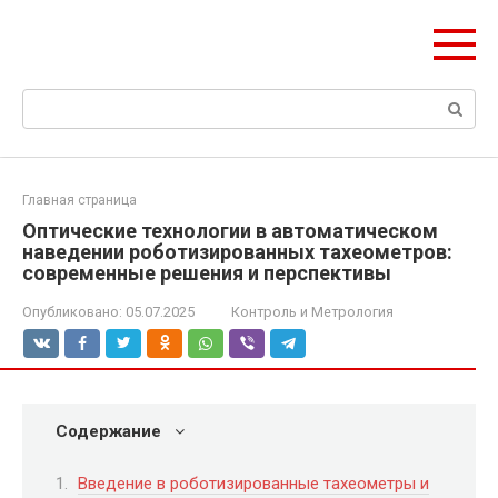
Перейти
Формула Стройки
к
Проектная точность, вечный результат
контенту
Поиск:
Главная страница
Оптические технологии в автоматическом
наведении роботизированных тахеометров:
современные решения и перспективы
Опубликовано:
05.07.2025
Контроль и Метрология
Содержание
Введение в роботизированные тахеометры и