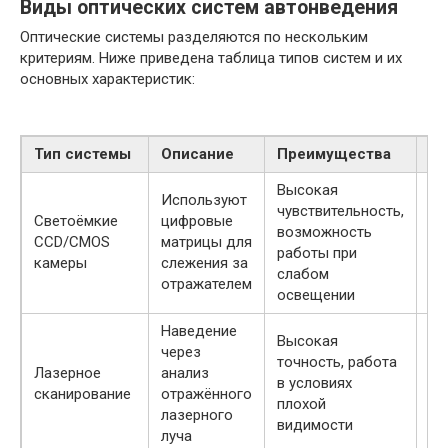
Виды оптических систем автонведения
Оптические системы разделяются по нескольким
критериям. Ниже приведена таблица типов систем и их
основных характеристик:
Тип системы
Описание
Преимущества
Не
Высокая
Используют
чувствительность,
Чу
Светоёмкие
цифровые
возможность
к 
CCD/CMOS
матрицы для
работы при
по
камеры
слежения за
слабом
ус
отражателем
освещении
Наведение
Высокая
через
Сл
точность, работа
Лазерное
анализ
ус
в условиях
сканирование
отражённого
по
плохой
лазерного
ст
видимости
луча