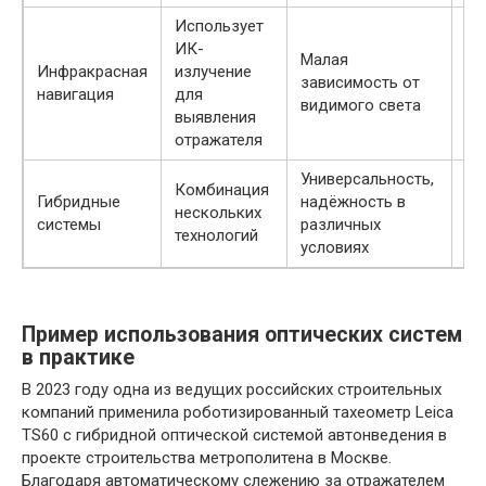
Использует
ИК-
Малая
Ог
Инфракрасная
излучение
зависимость от
да
навигация
для
видимого света
де
выявления
отражателя
Универсальность,
Комбинация
По
Гибридные
надёжность в
нескольких
сл
системы
различных
технологий
ст
условиях
Пример использования оптических систем
в практике
В 2023 году одна из ведущих российских строительных
компаний применила роботизированный тахеометр Leica
TS60 с гибридной оптической системой автонведения в
проекте строительства метрополитена в Москве.
Благодаря автоматическому слежению за отражателем