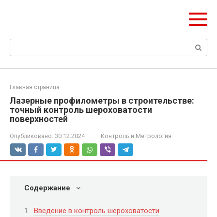
Перейти
Формула Стройки
к
Проектная точность, вечный результат
контенту
Поиск:
Главная страница
Лазерные профилометры в строительстве:
точный контроль шероховатости
поверхностей
Опубликовано:
30.12.2024
Контроль и Метрология
Содержание
Введение в контроль шероховатости