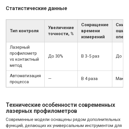
Статистические данные
Сокращение
Сниж
Увеличение
Тип контроля
времени
ошиб
точности, %
измерений
опера
Лазерный
профилометр
До 30%
В 3-5 раз
До 90
vs контактный
метод
Автоматизация
—
В 4 раза
Макси
процесса
Технические особенности современных
лазерных профилометров
Современные модели оснащены рядом дополнительных
функций, делающих их универсальным инструментом для