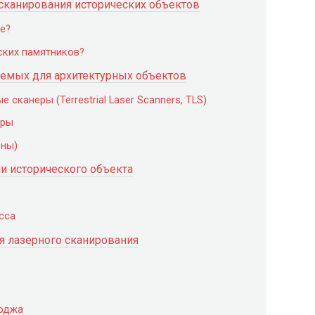
сканирования исторических объектов
е?
ских памятников?
уемых для архитектурных объектов
сканеры (Terrestrial Laser Scanners, TLS)
еры
оны)
и исторического объекта
сса
 лазерного сканирования
боджа