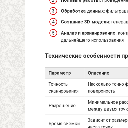
Полевые работы:
проведение
Обработка данных:
фильтраци
Создание 3D-модели:
генерац
Анализ и архивирование:
конт
дальнейшего использования.
Технические особенности п
Параметр
Описание
Точность
Насколько точно 
сканирования
поверхность
Минимальное рас
Разрешение
между двумя точ
Зависит от размер
Время съемки
числа точек