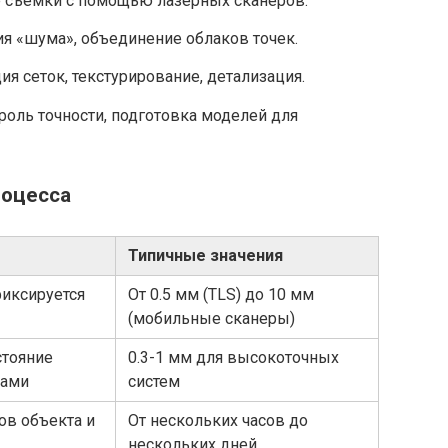
 съемки с помощью лазерных сканеров.
я «шума», объединение облаков точек.
ия сеток, текстурирование, детализация.
роль точности, подготовка моделей для
роцесса
Типичные значения
фиксируется
От 0.5 мм (TLS) до 10 мм
(мобильные сканеры)
стояние
0.3-1 мм для высокоточных
ками
систем
ов объекта и
От нескольких часов до
нескольких дней