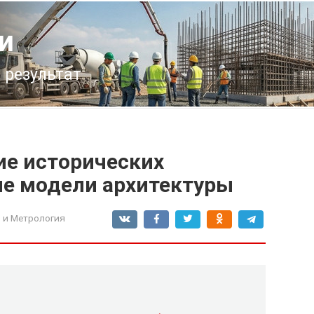
и
 результат
ие исторических
е модели архитектуры
 и Метрология