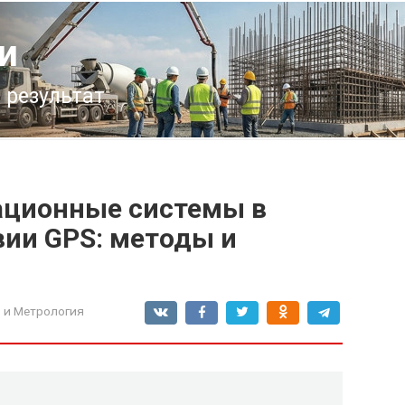
и
 результат
ационные системы в
вии GPS: методы и
 и Метрология