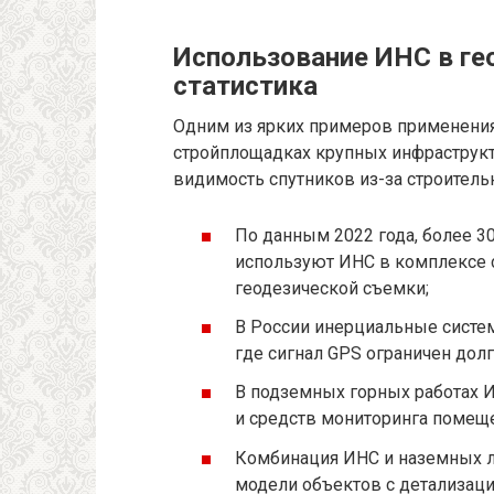
Использование ИНС в ге
статистика
Одним из ярких примеров применения
стройплощадках крупных инфраструкту
видимость спутников из-за строитель
По данным 2022 года, более 3
используют ИНС в комплексе 
геодезической съемки;
В России инерциальные систем
где сигнал GPS ограничен до
В подземных горных работах 
и средств мониторинга помещ
Комбинация ИНС и наземных л
модели объектов с детализац