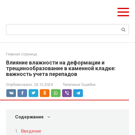
Перейти
Формула Стройки
к
Проектная точность, вечный результат
контенту
Поиск:
Главная страница
Влияние влажности на деформации и
трещинообразование в каменной кладке:
важность учета перепадов
Опубликовано:
26.12.2024
Типичные Ошибки
Содержание
Введение