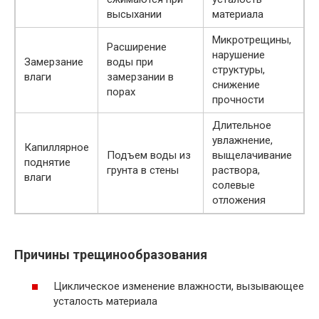
высыхании
материала
Микротрещины,
Расширение
нарушение
Замерзание
воды при
структуры,
влаги
замерзании в
снижение
порах
прочности
Длительное
увлажнение,
Капиллярное
Подъем воды из
выщелачивание
поднятие
грунта в стены
раствора,
влаги
солевые
отложения
Причины трещинообразования
Циклическое изменение влажности, вызывающее
усталость материала