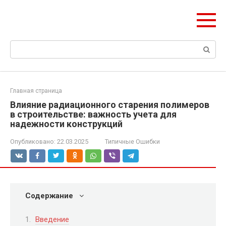
Перейти
Формула Стройки
к
Проектная точность, вечный результат
контенту
Поиск:
Главная страница
Влияние радиационного старения полимеров
в строительстве: важность учета для
надежности конструкций
Опубликовано:
22.03.2025
Типичные Ошибки
Содержание
Введение