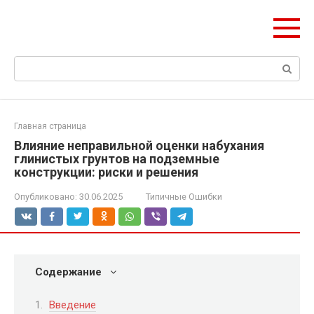
Перейти
Формула Стройки
к
Проектная точность, вечный результат
контенту
Поиск:
Главная страница
Влияние неправильной оценки набухания
глинистых грунтов на подземные
конструкции: риски и решения
Опубликовано:
30.06.2025
Типичные Ошибки
Содержание
Введение