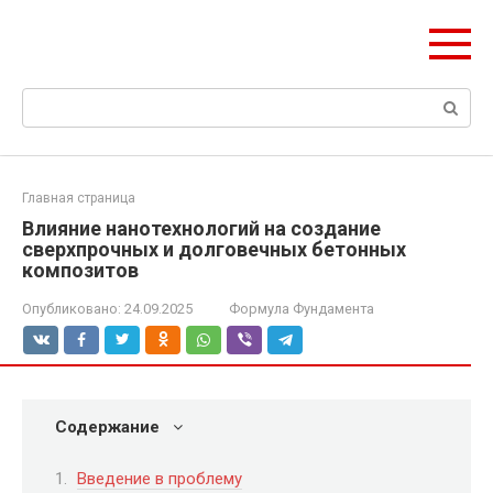
Перейти
Формула Стройки
к
Проектная точность, вечный результат
контенту
Поиск:
Главная страница
Влияние нанотехнологий на создание
сверхпрочных и долговечных бетонных
композитов
Опубликовано:
24.09.2025
Формула Фундамента
Содержание
Введение в проблему