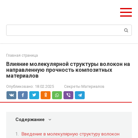
Перейти
Формула Стройки
к
Проектная точность, вечный результат
контенту
Поиск:
Главная страница
Влияние молекулярной структуры волокон на
направленную прочность композитных
материалов
Опубликовано:
18.02.2025
Секреты Материалов
Содержание
Введение в молекулярную структуру волокон