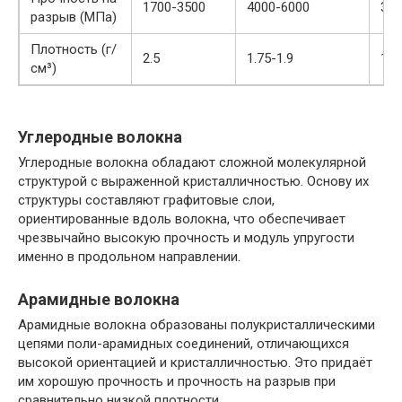
1700-3500
4000-6000
300
разрыв (МПа)
Плотность (г/
2.5
1.75-1.9
1.4
см³)
Углеродные волокна
Углеродные волокна обладают сложной молекулярной
структурой с выраженной кристалличностью. Основу их
структуры составляют графитовые слои,
ориентированные вдоль волокна, что обеспечивает
чрезвычайно высокую прочность и модуль упругости
именно в продольном направлении.
Арамидные волокна
Арамидные волокна образованы полукристаллическими
цепями поли-арамидных соединений, отличающихся
высокой ориентацией и кристалличностью. Это придаёт
им хорошую прочность и прочность на разрыв при
сравнительно низкой плотности.