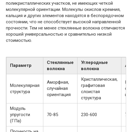
поликристаллических участков, не имеющих четкой
молекулярной ориентации. Молекулы окислов кремния,
кальция и других элементов находятся в беспорядочном
состоянии, что не способствует высокой направленной
прочности. Тем не менее стеклянные волокна отличаются
хорошей универсальностью и сравнительно низкой
стоимостью.
Стеклянные
Углеродные
Параметр
Ар
волокна
волокна
Кристаллическая,
Аморфная,
Пол
Молекулярная
графитовая
случайная
ор
структура
слоистая
ориентация
це
структура
Модуль
упругости
70-85
230-600
70-
(ГПа)
Прочность на