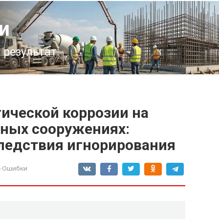
и
 результат
ической коррозии на
нных сооружениях:
следствия игнорирования
е Ошибки