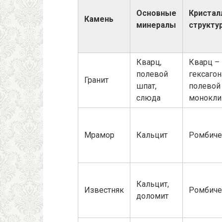
Основные
Кристал
Камень
минералы
структу
Кварц,
Кварц –
полевой
гексагон
Гранит
шпат,
полевой
слюда
монокли
Мрамор
Кальцит
Ромбиче
Кальцит,
Известняк
Ромбиче
доломит