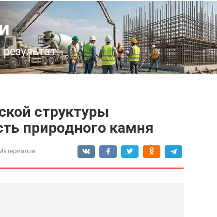
и
 результат
ской структуры
сть природного камня
Материалов