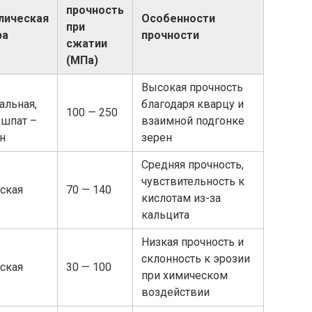
прочность
лическая
Особенности
при
ра
прочности
сжатии
(МПа)
Высокая прочность
альная,
благодаря кварцу и
100 — 250
 шпат –
взаимной подгонке
н
зерен
Средняя прочность,
чувствительность к
ская
70 — 140
кислотам из-за
кальцита
Низкая прочность и
склонность к эрозии
ская
30 — 100
при химическом
воздействии