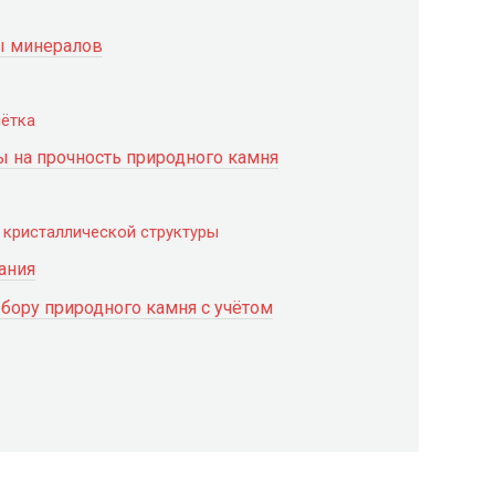
ы минералов
шётка
ы на прочность природного камня
 кристаллической структуры
ания
бору природного камня с учётом