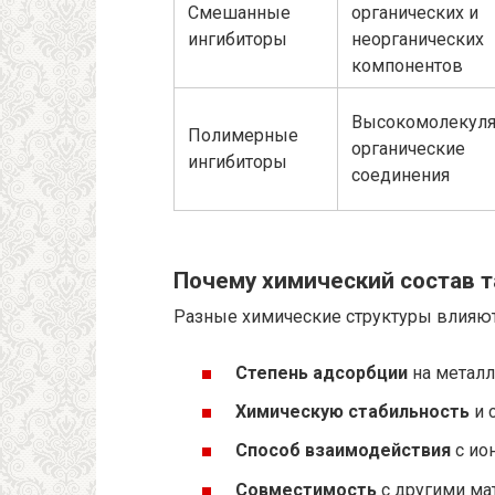
Смешанные
органических и
ингибиторы
неорганических
компонентов
Высокомолекул
Полимерные
органические
ингибиторы
соединения
Почему химический состав т
Разные химические структуры влияют
Степень адсорбции
на металл
Химическую стабильность
и 
Способ взаимодействия
с ио
Совместимость
с другими ма