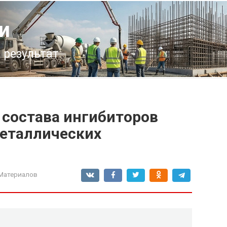
и
 результат
 состава ингибиторов
металлических
Материалов