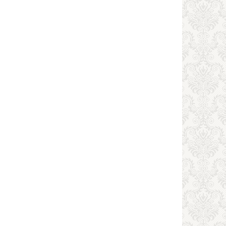
ния
нность,
воды,
енники
енное
ание,
ия
спектр,