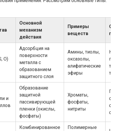
условия применения. Рассмотрим основные типы:
Основной
Примеры
Области
тав
механизм
веществ
примене
действия
Адсорбция на
Амины, тиолы,
Нефтяная
поверхности
, O)
оксазолы,
промышле
металла с
алифатические
трубопро
образованием
эфиры
теплообм
защитного слоя
Образование
Промышл
защитной
Хроматы,
ли и
оборудов
пассивирующей
фосфаты,
аллов
системы
пленки (окислы,
нитриты
охлажден
фосфаты)
Комбинированное
Полимерные
Широкий 