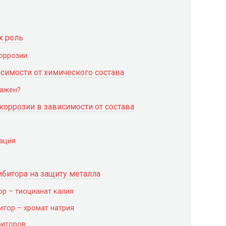
х роль
оррозии:
симости от химического состава
важен?
оррозии в зависимости от состава
ация
битора на защиту металла
ор – тиоцианат калия
итор – хромат натрия
биторов