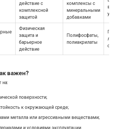
действие с
комплексы с
включая 
комплексной
минеральными
условия
защитой
добавками
Физическая
ярные
Покрытия
защита и
Полифосфаты,
лакокрас
барьерное
полиакрилаты
составы
действие
ак важен?
 на:
ической поверхности;
стойкость к окружающей среде;
нами металла или агрессивными веществами;
териалами и условиями эксплуатации.