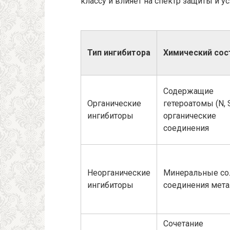
классу и влияет на спектр защиты и 
Тип ингибитора
Химический сос
Содержащие
Органические
гетероатомы (N, S
ингибиторы
органические
соединения
Неорганические
Минеральные со
ингибиторы
соединения мет
Сочетание