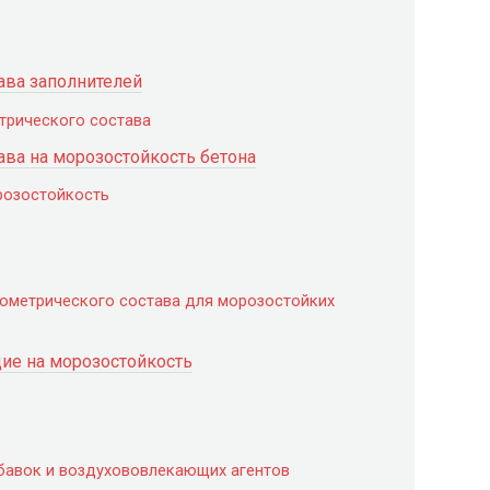
ава заполнителей
трического состава
ава на морозостойкость бетона
розостойкость
ометрического состава для морозостойких
ие на морозостойкость
бавок и воздухововлекающих агентов