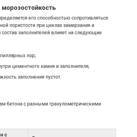
а морозостойкость
пределяется его способностью сопротивляться
ой пористости при циклах замерзания и
й состав заполнителей влияет на следующие
апиллярных пор;
три цементного камня и заполнителя;
жность заполнения пустот.
пам бетона с разными гранулометрическими
н с