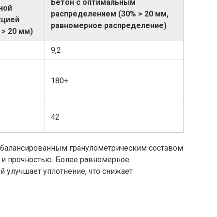
Бетон с оптимальным
ной
распределением (30% > 20 мм,
кцией
равномерное распределение)
 > 20 мм)
9,2
180+
42
е сбалансированным гранулометрическим составом
 и прочностью. Более равномерное
 улучшает уплотнение, что снижает