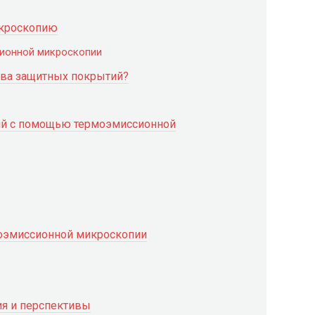
икроскопию
ионной микроскопии
тва защитных покрытий?
ий с помощью термоэмиссионной
оэмиссионной микроскопии
я и перспективы