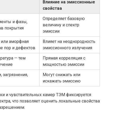
Влияние на эмиссионные
свойства
Определяет базовую
енты и фазы,
величину и спектр
ав покрытия
эмиссии
 или аморфная
Влияет на неоднородность
ие пор и дефектов
эмиссионного излучения
ратура — тем
Прямая корреляция с
учение
мощностью эмиссии
, загрязнения,
Могут снижать или
искажать эмиссию
ки и чувствительных камер ТЭМ фиксируется
ектра, что позволяет оценить локальные свойства
азрешением.