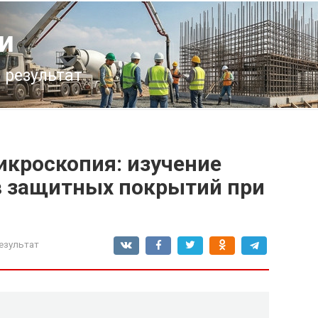
и
 результат
кроскопия: изучение
в защитных покрытий при
езультат