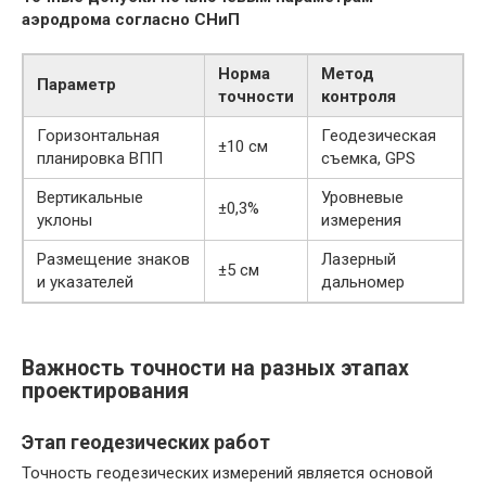
аэродрома согласно СНиП
Норма
Метод
Параметр
точности
контроля
Горизонтальная
Геодезическая
±10 см
планировка ВПП
съемка, GPS
Вертикальные
Уровневые
±0,3%
уклоны
измерения
Размещение знаков
Лазерный
±5 см
и указателей
дальномер
Важность точности на разных этапах
проектирования
Этап геодезических работ
Точность геодезических измерений является основой