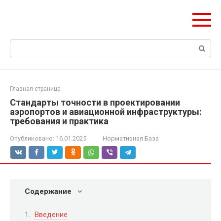
Перейти
Формула Стройки
к
Проектная точность, вечный результат
контенту
Поиск:
Главная страница
Стандарты точности в проектировании
аэропортов и авиационной инфраструктуры:
требования и практика
Опубликовано:
16.01.2025
Нормативная База
Содержание
Введение