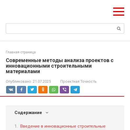
Перейти
Формула Стройки
к
Проектная точность, вечный результат
контенту
Поиск:
Главная страница
Современные методы анализа проектов с
инновационными строительными
материалами
Опубликовано:
21.07.2025
Проектная Точность
Содержание
Введение в инновационные строительные