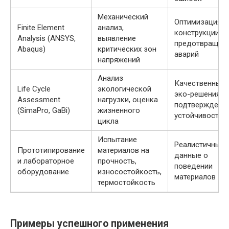
Механический
Оптимизация
Finite Element
анализ,
конструкции,
Analysis (ANSYS,
выявление
предотвращен
Abaqus)
критических зон
аварий
напряжений
Анализ
Качественные
Life Cycle
экологической
эко-решения,
Assessment
нагрузки, оценка
подтверждени
(SimaPro, GaBi)
жизненного
устойчивости
цикла
Испытание
Реалистичные
Прототипирование
материалов на
данные о
и лабораторное
прочность,
поведении
оборудование
износостойкость,
материалов
термостойкость
Примеры успешного применения