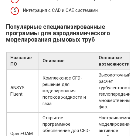
Интеграция с CAD и CAE системами.
Популярные специализированные
программы для аэродинамического
моделирования дымовых труб
Название
Основные
Описание
ПО
возможности
Высокоточный
Комплексное CFD-
расчет
решение для
ANSYS
турбулентности,
моделирования
Fluent
теплопередачи,
потоков жидкости и
множественных
газа.
фаз.
Открытое
Настраиваемое
программное
моделирование,
обеспечение для CFD-
активное
OpenFOAM