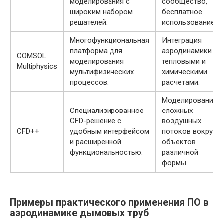
моделирования с
сообщество,
широким набором
бесплатное
решателей.
использование.
Многофункциональная
Интеграция
платформа для
аэродинамики с
COMSOL
моделирования
тепловыми и
Multiphysics
мультифизических
химическими
процессов.
расчетами.
Моделирование
Специализированное
сложных
CFD-решение с
воздушных
CFD++
удобным интерфейсом
потоков вокруг
и расширенной
объектов
функциональностью.
различной
формы.
Примеры практического применения ПО в
аэродинамике дымовых труб