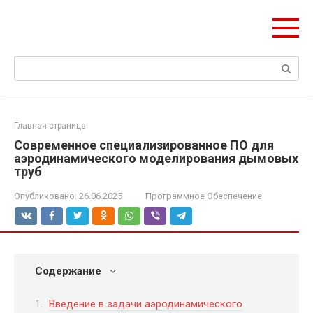
Перейти
Формула Стройки
к
Проектная точность, вечный результат
контенту
Поиск:
Главная страница
Современное специализированное ПО для
аэродинамического моделирования дымовых
труб
Опубликовано:
26.06.2025
Программное Обеспечение
Содержание
Введение в задачи аэродинамического