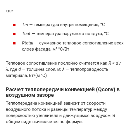
где:
Tin
— температура внутри помещения, °C
Tout
— температура наружного воздуха, °C
Rtotal
— суммарное тепловое сопротивление всех
слоев фасада, м²·°C/Вт
Тепловое сопротивление послойно считается как
R = d /
λ
, где
d
— толщина слоя, м;
λ
— теплопроводность
материала, Вт/(м·°C).
Расчет теплопередачи конвекцией (Qconv) в
воздушном зазоре
Теплопередача конвекцией зависит от скорости
воздушного потока и разницы температур между
поверхностью утеплителя и движущимся воздухом. В
общем виде вычисляется по формуле: