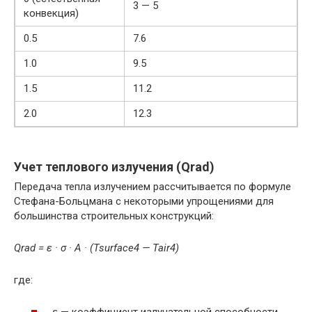
3 — 5
конвекция)
0.5
7.6
1.0
9.5
1.5
11.2
2.0
12.3
Учет теплового излучения (Qrad)
Передача тепла излучением рассчитывается по формуле
Стефана-Больцмана с некоторыми упрощениями для
большинства строительных конструкций:
Qrad = ε · σ · A · (Tsurface4 — Tair4)
где: