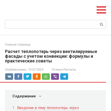
Перейти
Формула Стройки
к
Проектная точность, вечный результат
контенту
Поиск:
Главная страница
Расчет теплопотерь через вентилируемые
фасады с учетом конвекции: формулы и
практические советы
Опубликовано:
10.07.2025
Точные Расчеты
Содержание
Введение в тему теплопотерь через