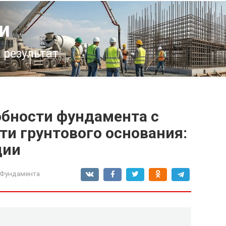
и
 результат
обности фундамента с
ти грунтового основания:
ции
 Фундамента