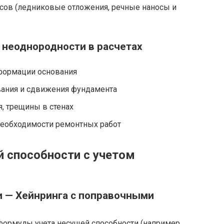
ссов (ледниковые отложения, речные наносы и
 неоднородности в расчетах
формации основания
ния и сдвижения фундамента
, трещины в стенах
необходимости ремонтных работ
 способности с учетом
и — Хейнринга с поправочными
формулы учета несущей способности (например,