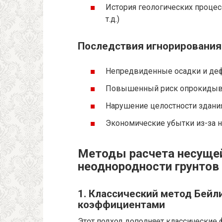
История геологических проце
т.д.)
Последствия игнорирования
Непредвиденные осадки и де
Повышенный риск опрокидыва
Нарушение целостности здания
Экономические убытки из-за 
Методы расчета несущей
неоднородности грунтов
1. Классический метод Бейл
коэффициентами
Этот подход дополняет классические 