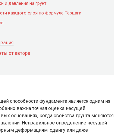
и и давления на грунт
ости каждого слоя по формуле Терцаги
ев
ования
ты от автора
ущей способности фундамента является одним из
обенно важна точная оценка несущей
вых основаниях, когда свойства грунта меняются
правлении. Неправильное определение несущей
мерным деформациям, сдвигу или даже