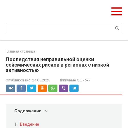
Перейти
Формула Стройки
к
Проектная точность, вечный результат
контенту
Поиск:
Главная страница
Последствия неправильной оценки
сейсмических рисков в регионах с низкой
активностью
Опубликовано:
24.05.2025
Типичные Ошибки
Содержание
Введение