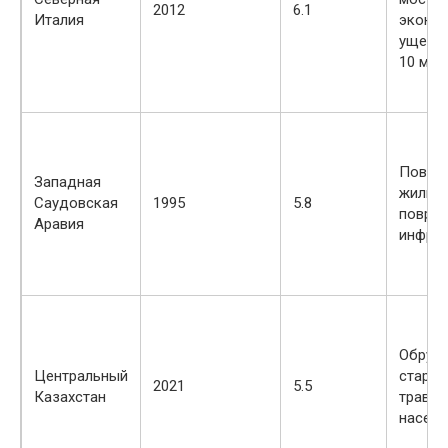
2012
6.1
Италия
эконо
ущерб
10 млр
Повре
Западная
жилья,
Саудовская
1995
5.8
повре
Аравия
инфрас
Обруш
Центральный
старых
2021
5.5
Казахстан
травм
населе