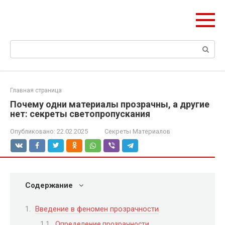
Перейти
Формула Стройки
к
Проектная точность, вечный результат
контенту
Поиск:
Главная страница
Почему одни материалы прозрачны, а другие
нет: секреты светопропускания
Опубликовано:
22.02.2025
Секреты Материалов
Содержание
Введение в феномен прозрачности
Определение прозрачности