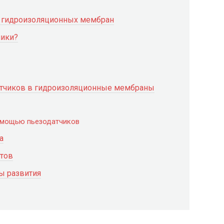
а гидроизоляционных мембран
чики?
атчиков в гидроизоляционные мембраны
омощью пьезодатчиков
а
тов
ы развития