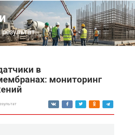
и
 результат
датчики в
мембранах: мониторинг
жений
езультат