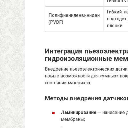
гибкость
Гибкий, л
Полифиениленвиниден
подходит 
(PVDF)
пленки
Интеграция пьезоэлектр
гидроизоляционные ме
Внедрение пьезоэлектрических датч
новые возможности для «умных» покр
состоянии материала.
Методы внедрения датчико
Ламинирование
— нанесение д
мембраны;