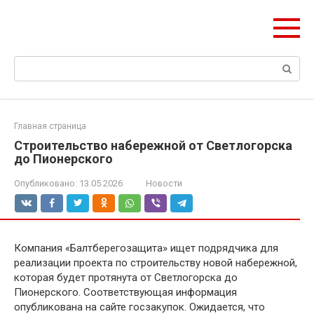
Перейти
Формула Стройки
к
Проектная точность, вечный результат
контенту
Поиск:
Главная страница
Строительство набережной от Светлогорска
до Пионерского
Опубликовано:
13.05.2026
Новости
Компания «Балтберегозащита» ищет подрядчика для
реализации проекта по строительству новой набережной,
которая будет протянута от Светлогорска до
Пионерского. Соответствующая информация
опубликована на сайте госзакупок. Ожидается, что