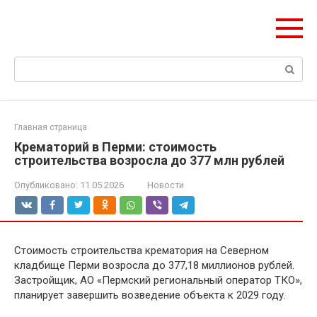
Перейти
Формула Стройки
к
Проектная точность, вечный результат
контенту
Поиск:
Главная страница
Крематорий в Перми: стоимость
строительства возросла до 377 млн рублей
Опубликовано:
11.05.2026
Новости
Стоимость строительства крематория на Северном
кладбище Перми возросла до 377,18 миллионов рублей.
Застройщик, АО «Пермский региональный оператор ТКО»,
планирует завершить возведение объекта к 2029 году.