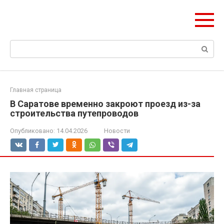
Перейти
Формула Стройки
к
Проектная точность, вечный результат
контенту
Поиск:
Главная страница
В Саратове временно закроют проезд из-за
строительства путепроводов
Опубликовано:
14.04.2026
Новости