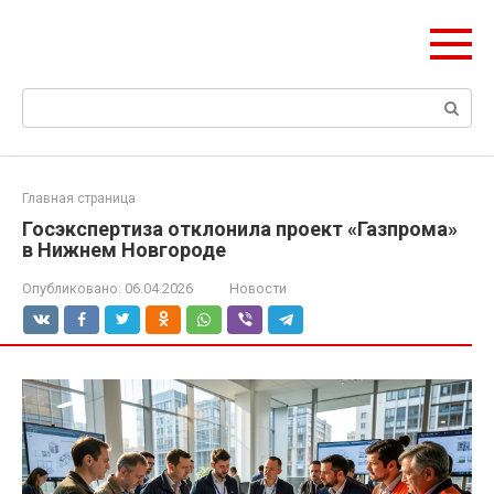
Перейти
Формула Стройки
к
Проектная точность, вечный результат
контенту
Поиск:
Главная страница
Госэкспертиза отклонила проект «Газпрома»
в Нижнем Новгороде
Опубликовано:
06.04.2026
Новости