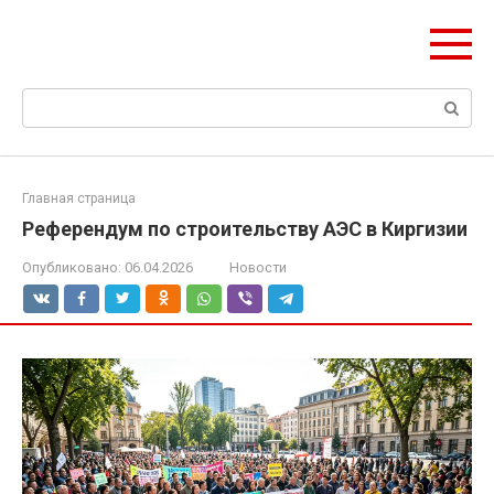
Перейти
Формула Стройки
к
Проектная точность, вечный результат
контенту
Поиск:
Главная страница
Референдум по строительству АЭС в Киргизии
Опубликовано:
06.04.2026
Новости