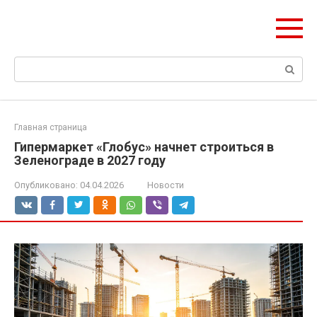
Перейти
Формула Стройки
к
Проектная точность, вечный результат
контенту
Поиск:
Главная страница
Гипермаркет «Глобус» начнет строиться в
Зеленограде в 2027 году
Опубликовано:
04.04.2026
Новости