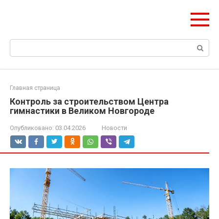
Перейти
Формула Стройки
к
Проектная точность, вечный результат
контенту
Поиск:
Главная страница
Контроль за строительством Центра
гимнастики в Великом Новгороде
Опубликовано:
03.04.2026
Новости