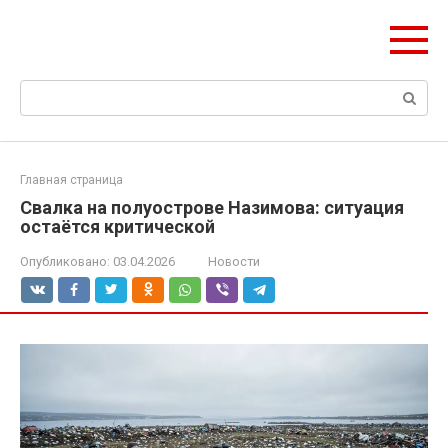
Перейти
Формула Стройки
к
Проектная точность, вечный результат
контенту
Поиск:
Главная страница
Свалка на полуострове Назимова: ситуация
остаётся критической
Опубликовано:
03.04.2026
Новости