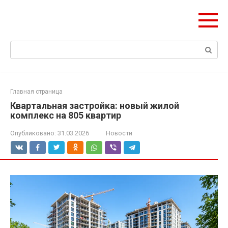
Перейти
Формула Стройки
к
Проектная точность, вечный результат
контенту
Поиск:
Главная страница
Квартальная застройка: новый жилой
комплекс на 805 квартир
Опубликовано:
31.03.2026
Новости