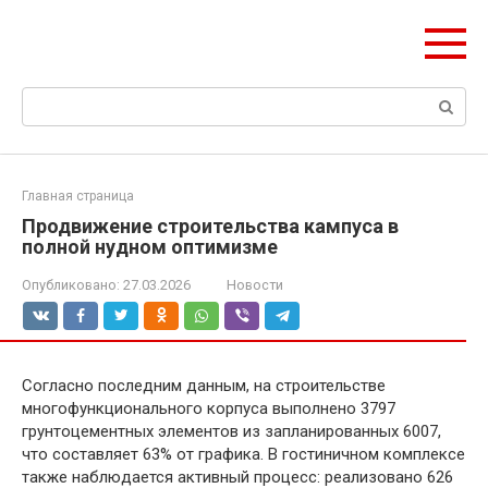
Перейти
Формула Стройки
к
Проектная точность, вечный результат
контенту
Поиск:
Главная страница
Продвижение строительства кампуса в
полной нудном оптимизме
Опубликовано:
27.03.2026
Новости
Согласно последним данным, на строительстве
многофункционального корпуса выполнено 3797
грунтоцементных элементов из запланированных 6007,
что составляет 63% от графика. В гостиничном комплексе
также наблюдается активный процесс: реализовано 626